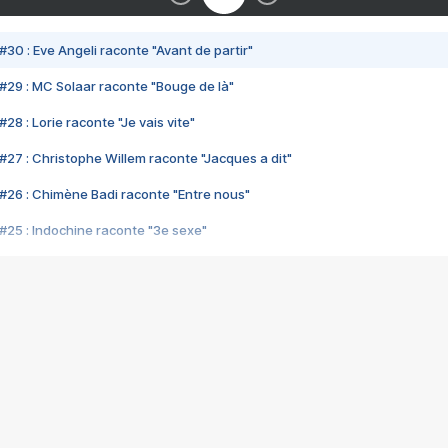
#30 : Eve Angeli raconte "Avant de partir"
#29 : MC Solaar raconte "Bouge de là"
28 : Lorie raconte "Je vais vite"
#27 : Christophe Willem raconte "Jacques a dit"
#26 : Chimène Badi raconte "Entre nous"
#25 : Indochine raconte "3e sexe"
#24 : Zaho raconte "C'est chelou"
#23 : Patrick Bruel raconte "Au café des délices"
#22 : Kyo raconte "Le chemin"
#21 : Nolwenn Leroy raconte "Cassé"
#20 : Patrick Hernandez raconte "Born to be alive"
#19 : Lorie raconte "Près de moi"