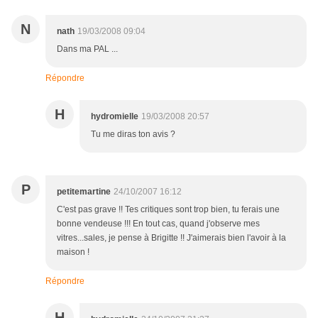
N
nath
19/03/2008 09:04
Dans ma PAL ...
Répondre
H
hydromielle
19/03/2008 20:57
Tu me diras ton avis ?
P
petitemartine
24/10/2007 16:12
C'est pas grave !! Tes critiques sont trop bien, tu ferais une
bonne vendeuse !!! En tout cas, quand j'observe mes
vitres...sales, je pense à Brigitte !! J'aimerais bien l'avoir à la
maison !
Répondre
H