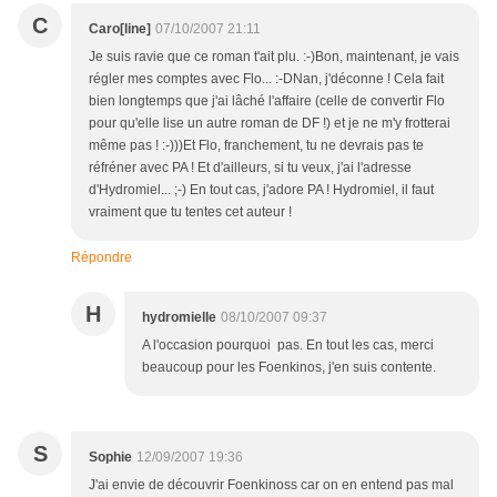
C
Caro[line]
07/10/2007 21:11
Je suis ravie que ce roman t'ait plu. :-)Bon, maintenant, je vais
régler mes comptes avec Flo... :-DNan, j'déconne ! Cela fait
bien longtemps que j'ai lâché l'affaire (celle de convertir Flo
pour qu'elle lise un autre roman de DF !) et je ne m'y frotterai
même pas ! :-)))Et Flo, franchement, tu ne devrais pas te
réfréner avec PA ! Et d'ailleurs, si tu veux, j'ai l'adresse
d'Hydromiel... ;-) En tout cas, j'adore PA ! Hydromiel, il faut
vraiment que tu tentes cet auteur !
Répondre
H
hydromielle
08/10/2007 09:37
A l'occasion pourquoi pas. En tout les cas, merci
beaucoup pour les Foenkinos, j'en suis contente.
S
Sophie
12/09/2007 19:36
J'ai envie de découvrir Foenkinoss car on en entend pas mal