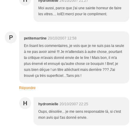
hydromielle
24/10/2007 21:27
Moi aussi, parce que j'ai une sainte horreur de faire
les vitres.... lolEt merci pour le compliment.
P
petitemartine
20/10/2007 12:58
En lisant les commentaires, je vois que je ne suis pas la seule
à ne pas avoir aimé !!! Je m'attendais à autre chose, pourtant
ta critique m'avais donné envie de le lire ! Mais bon, il m'a
plus énervé et ennuyé qu'autre chose ce bouquin ! Bref, je
suis bien déçue ! un titre alléchant mais derrière ??? J'ai
trouvé ça très superficiel...Tans pis !
Répondre
H
hydromielle
20/10/2007 22:25
Oups, désolée... je me sens responsable là, si c'est
mon avis qui t'as donné envie.