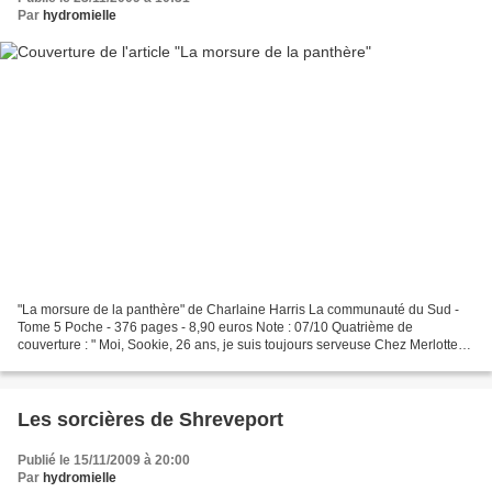
Par
hydromielle
"La morsure de la panthère" de Charlaine Harris La communauté du Sud -
Tome 5 Poche - 376 pages - 8,90 euros Note : 07/10 Quatrième de
couverture : " Moi, Sookie, 26 ans, je suis toujours serveuse Chez Merlotte
et, à mon grand désespoir, à nouveau célibataire....
Les sorcières de Shreveport
Publié le 15/11/2009 à 20:00
Par
hydromielle