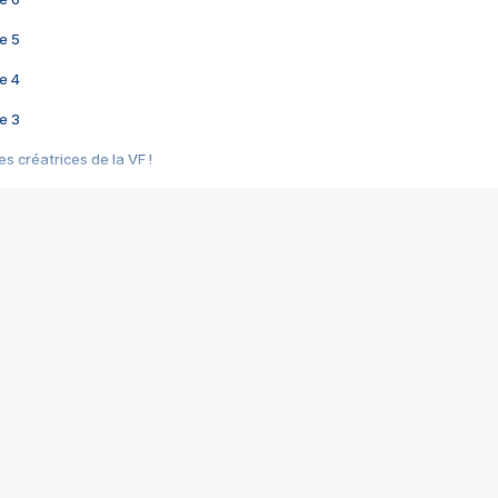
e 5
e 4
e 3
s créatrices de la VF !
e 2
e 1
e Mektoub My Love arrive enfin ! Rencontre avec Shaïn Boumedine et Sal
i : après Toni en famille
elle réalise le bouleversant Dites lui que je l'aime
ais ! Rencontre autour de Vie privée de Rebecca Zlotowski
 de Marguerite, Grave... Rencontre avec Ella Rumpf
 Les Rêveurs, un film intime sur la santé mentale