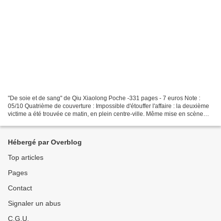
"De soie et de sang" de Qiu Xiaolong Poche -331 pages - 7 euros Note :
05/10 Quatrième de couverture : Impossible d'étouffer l'affaire : la deuxième
victime a été trouvée ce matin, en plein centre-ville. Même mise en scène
que pour la première : robe...
Hébergé par Overblog
Top articles
Pages
Contact
Signaler un abus
C.G.U.