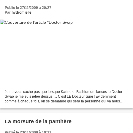
Publié le 27/11/2009 à 20:27
Par
hydromielle
Je ne vous cache pas que lorsque Karine et Fashion ont lancés le Doctor
Swap je me suis jetée dessus..... C'est LE Docteur quoi ! Evidemment
comme à chaque fois, on se demande qui sera la personne qui va nous
envoyer le colis. Ce que l'on va y trouver....
La morsure de la panthère
Publié le 23/11/2009 à 10:31