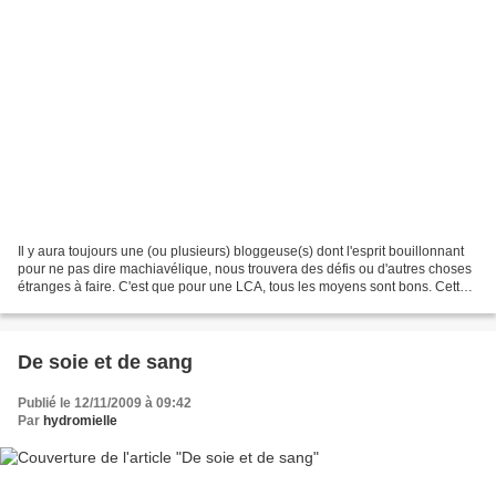
Il y aura toujours une (ou plusieurs) bloggeuse(s) dont l'esprit bouillonnant
pour ne pas dire machiavélique, nous trouvera des défis ou d'autres choses
étranges à faire. C'est que pour une LCA, tous les moyens sont bons. Cette
fois ci, il s'agit du challenge...
De soie et de sang
Publié le 12/11/2009 à 09:42
Par
hydromielle