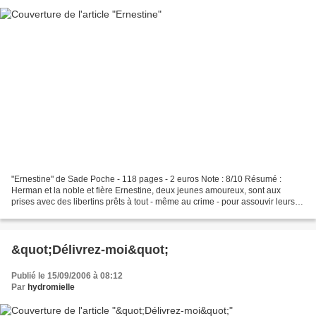
"Ernestine" de Sade Poche - 118 pages - 2 euros Note : 8/10 Résumé :
Herman et la noble et fière Ernestine, deux jeunes amoureux, sont aux
prises avec des libertins prêts à tout - même au crime - pour assouvir leurs
désirs. Le comte Oxtiern, scélérat...
&quot;Délivrez-moi&quot;
Publié le 15/09/2006 à 08:12
Par
hydromielle