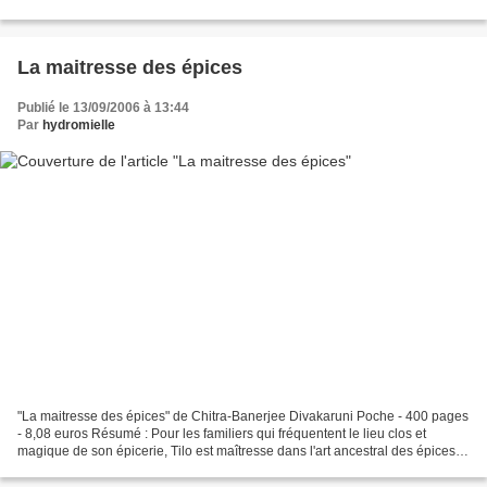
trop sucrées, de l'oncle Chacko,...
La maitresse des épices
Publié le 13/09/2006 à 13:44
Par
hydromielle
"La maitresse des épices" de Chitra-Banerjee Divakaruni Poche - 400 pages
- 8,08 euros Résumé : Pour les familiers qui fréquentent le lieu clos et
magique de son épicerie, Tilo est maîtresse dans l'art ancestral des épices.
Elle a reçu ce savoir de "...