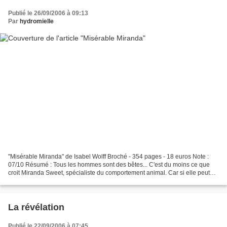
Publié le 26/09/2006 à 09:13
Par
hydromielle
"Misérable Miranda" de Isabel Wolff Broché - 354 pages - 18 euros Note :
07/10 Résumé : Tous les hommes sont des bêtes... C'est du moins ce que
croit Miranda Sweet, spécialiste du comportement animal. Car si elle peut
aisément analyser la psyché d'un...
La révélation
Publié le 22/09/2006 à 07:45