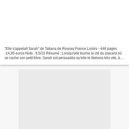
"Elle s'appelait Sarah" de Tatiana de Rosnay France Loisirs - 448 pages
-14,95 euros Note : 9,5/10 Résumé : Lorsqu'elle tourne la clé du placard où
se cache son petit frère, Sarah est persuadée qu'elle le libérera très vite, à
son retour... mais Sarah...