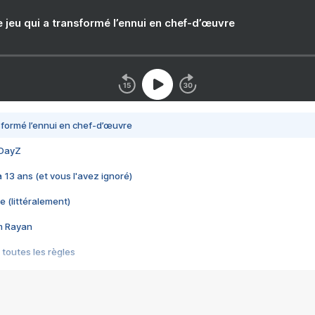
e jeu qui a transformé l’ennui en chef-d’œuvre
nsformé l’ennui en chef-d’œuvre
 DayZ
 a 13 ans (et vous l'avez ignoré)
e (littéralement)
im Rayan
 toutes les règles
s les jeux vidéo
us choquant de Rockstar ? - Le scandale BULLY