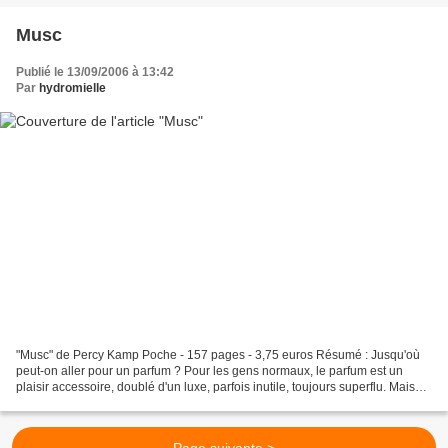
Musc
Publié le 13/09/2006 à 13:42
Par
hydromielle
"Musc" de Percy Kamp Poche - 157 pages - 3,75 euros Résumé : Jusqu'où
peut-on aller pour un parfum ? Pour les gens normaux, le parfum est un
plaisir accessoire, doublé d'un luxe, parfois inutile, toujours superflu. Mais
pour Monsieur Eme, le héros de...