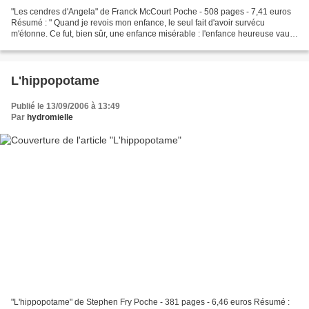
"Les cendres d'Angela" de Franck McCourt Poche - 508 pages - 7,41 euros
Résumé : " Quand je revois mon enfance, le seul fait d'avoir survécu
m'étonne. Ce fut, bien sûr, une enfance misérable : l'enfance heureuse vaut
rarement qu'on s'y arrête. Pire que...
L'hippopotame
Publié le 13/09/2006 à 13:49
Par
hydromielle
"L'hippopotame" de Stephen Fry Poche - 381 pages - 6,46 euros Résumé :