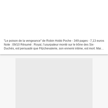
"Le poison de la vengeance" de Robin Hobb Poche - 349 pages - 7,13 euros
Note : 09/10 Résumé : Royal, l’usurpateur monté sur le trône des Six-
Duchés, est persuadé que Fitzchevalerie, son ennemi intime, est mort. Mais
celui-ci, caché à l ‘écart de la cour...