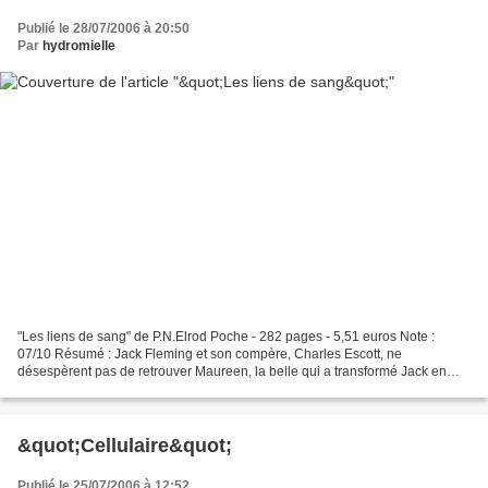
Publié le 28/07/2006 à 20:50
Par
hydromielle
"Les liens de sang" de P.N.Elrod Poche - 282 pages - 5,51 euros Note :
07/10 Résumé : Jack Fleming et son compère, Charles Escott, ne
désespèrent pas de retrouver Maureen, la belle qui a transformé Jack en
vampire cinq ans plus tôt, même s'ils en sont...
&quot;Cellulaire&quot;
Publié le 25/07/2006 à 12:52