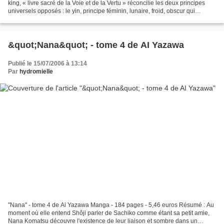
king, « livre sacré de la Voie et de la Vertu » réconcilie les deux principes
universels opposés : le yin, principe féminin, lunaire, froid, obscur qui
représente la passivité, et...
&quot;Nana&quot; - tome 4 de AI Yazawa
Publié le 15/07/2006 à 13:14
Par
hydromielle
"Nana" - tome 4 de Ai Yazawa Manga - 184 pages - 5,46 euros Résumé : Au
moment où elle entend Shôji parler de Sachiko comme étant sa petit amie,
Nana Komatsu découvre l'existence de leur liaison et sombre dans un