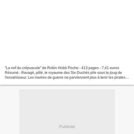
"La nef du crépuscule" de Robin Hobb Poche - 413 pages - 7,41 euros
Résumé : Ravagé, pillé, le royaume des Six-Duchés plie sous le joug de
l'envahisseur. Les navires de guerre ne parviennent plus à tenir les pirates
rouges en respect. Dans le pays, les...
Publicité