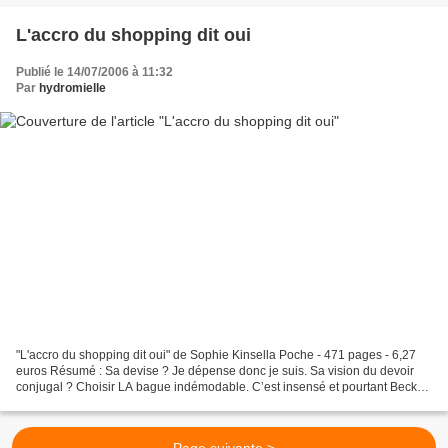
L'accro du shopping dit oui
Publié le 14/07/2006 à 11:32
Par
hydromielle
"L'accro du shopping dit oui" de Sophie Kinsella Poche - 471 pages - 6,27
euros Résumé : Sa devise ? Je dépense donc je suis. Sa vision du devoir
conjugal ? Choisir LA bague indémodable. C’est insensé et pourtant Becky
Bloomwood va se marier ! Et inutile...