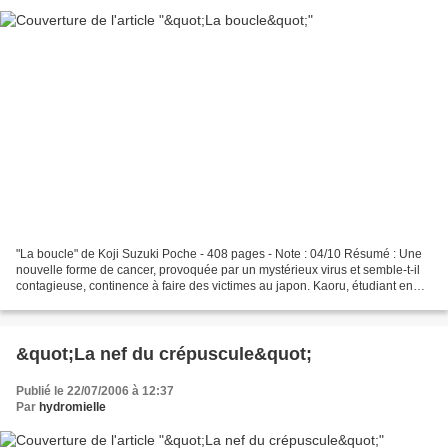
"La boucle" de Koji Suzuki Poche - 408 pages - Note : 04/10 Résumé : Une
nouvelle forme de cancer, provoquée par un mystérieux virus et semble-t-il
contagieuse, continence à faire des victimes au japon. Kaoru, étudiant en
médecine, est directement concerné...
&quot;La nef du crépuscule&quot;
Publié le 22/07/2006 à 12:37
Par
hydromielle