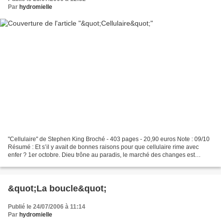
Par
hydromielle
"Cellulaire" de Stephen King Broché - 403 pages - 20,90 euros Note : 09/10
Résumé : Et s’il y avait de bonnes raisons pour que cellulaire rime avec
enfer ? 1er octobre. Dieu trône au paradis, le marché des changes est
stable, les avions à peu près à l’heure...
&quot;La boucle&quot;
Publié le 24/07/2006 à 11:14
Par
hydromielle