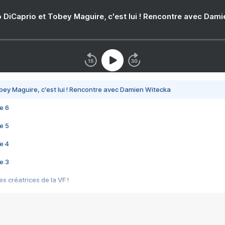
 DiCaprio et Tobey Maguire, c'est lui ! Rencontre avec Dam
bey Maguire, c'est lui ! Rencontre avec Damien Witecka
e 6
e 5
e 4
e 3
s créatrices de la VF !
e 2
e 1