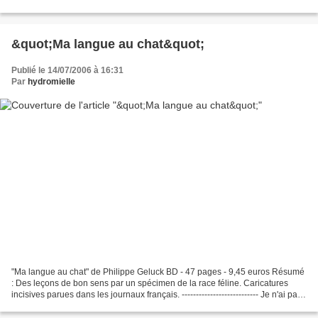
profond désespoir. De son côté, Nana Ôsaki...
&quot;Ma langue au chat&quot;
Publié le 14/07/2006 à 16:31
Par
hydromielle
"Ma langue au chat" de Philippe Geluck BD - 47 pages - 9,45 euros Résumé
: Des leçons de bon sens par un spécimen de la race féline. Caricatures
incisives parues dans les journaux français. --------------------------- Je n'ai pas
de BD chez moi. Et en...