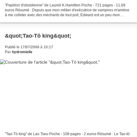
"Papillon d'obsidienne" de Laurell K.Hamilton Poche - 721 pages - 11,69
euros Résumé : Depuis que mon métier d'exécutrice de vampires m'amène
à me colleter avec des méchants de tout poil, Edward est un peu mon
Batman : il débarque en ville, il me sauve...
&quot;Tao-Tö king&quot;
Publié le 17/07/2006 à 10:17
Par
hydromielle
"Tao-Tö king" de Lao Tseu Poche - 108 pages - 2 euros Résumé : Le Tao-tö