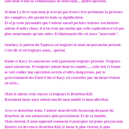
sans nom et fais la connaissance de nouveaux.... plutôt spéciaux.
Si dans Le livre sans nom je n'avais pas trouvé très pertinente la présence
des vampires, elle prend ici toute sa signification.
Et si je reste persuadée que l'auteur aurait pu faire tourner son histoire
autour d'autre chose, il n'en reste pas moins que cette explication n'est pas
plus surprenante qu'une autre. Et finalement elle est assez "marrante".
Sanchez, le patron du Tapioca est toujours là mais un peu moins présent.
Cela dit, il est toujours aussi... spécial.
Dante et Kacy les amoureux sont également toujours présents. Toujours
aussi amoureux. Et toujours autant dans les ennuis...... cette fois ci Dante
se voit confier une opération secrète et ultra dangereuse, par le
gouvernement des Etats-Unis et Kacy est convoitée par un tueur/violeur
en série...
Mais le mieux reste encore et toujours le Bourbon Kid.
Rarement tueur aura autant suscité mon amitié et mon affection.
Avec ce deuxième tome, l'auteur nous dévoile beaucoup du passé du
Bourbon, de son adolescence plus précisément. Et de sa famille.
Mais surtout, il nous apprend comment et pourquoi, un jeune garçon sans
histoire est devenu le Bourbon Kid, le tueur le plus violent, le plus