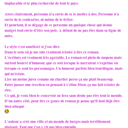
implacable et le plus recherché de tout le pays.
Alors clairement, personne n'a envie de se le mettre à dos. Personne n'a
envie de le contrarier, ni même de le frôler.
Et pourtant, il se dégage de ce personne un quelque chose qui donne
malgré tout envie d'être son pote. A défaut de ne pas être dans sa ligne de
mire.
Le style s'est amélioré si j'ose dire.
Dans le sens où je me suis vraiment éclatée à lire ce roman.
L'écriture est vraiment très agréable. Le roman est plein de suspens mais
surtout bourré d'humour, que ce soit lorsque le narrateur s'exprime ou
lorsque ce sont les personnages. Un humour parfois bien lourdingue, mais
qui m'éclate.
Lire un moine jurer comme un chartier perso ça me plait beaucoup.
Faire passer une érection en pensant à Céline Dion, ça me fait éclater de
rire.
Ce qui, je veux bien le concevoir ne fera sans doute pas rire tout le monde.
D'un autre côté, pour lire ce genre de roman je pense qu'il faut déjà être
bien attaqué
L'auteur a créé une ville et un monde de barges mais terriblement
plaisant. Tant que l'on y vit pas bien entendu.